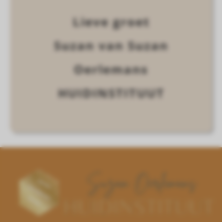
Lieve groet
Suzan van Suzan
Oerlemans
HUIDINSTITUUT