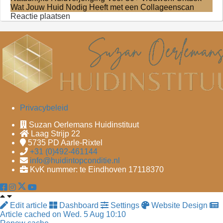
Wat Jouw Huid Nodig Heeft met een Collageenscan
Reactie plaatsen
P
rivacybeleid
Suzan Oerlemans Huidinstituut
Laag Strijp 22
5735 PD
Aarle-Rixtel
+31 (0)492-461144
info@huidintopconditie.nl
KvK nummer: te Eindhoven 17118370
Edit article
Dashboard
Settings
Website Design
Article cached on Wed. 5 Aug 10:10